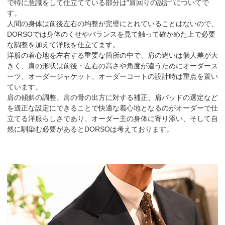
で特に意識をして仕立てている部分は"肩回りの設計"についてで
す。
人間の身体は前後左右の均整が完璧にとれていることはないので、
DORSOでは身体のくせやバランスを見て触って確かめた上で必要
な調整を加えて洋服を仕立てます。
洋服の着心地を左右する重要な箇所の中で、肩の違いは個人差が大
きく、肩の形状は前後・左右の高さや角度が違うためにオーダース
ーツ、オーダージャケット、オーダーコートの設計時は重点を置い
ています。
肩の傾斜の調整、肩の骨の出方に対する補正、肩パッドの選定など
を適正な設定にできることで快適な着心地となるのがオーダーで仕
立てる洋服らしさであり、オーダー主の身体に寄り添い、そして自
然に馴染む必要があるとDORSOは考えております。