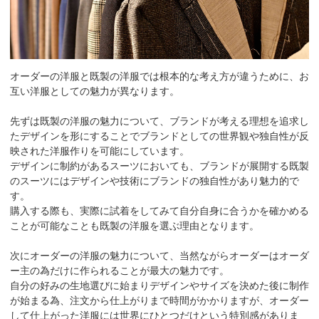
オーダーの洋服と既製の洋服では根本的な考え方が違うために、お
互い洋服としての魅力が異なります。
先ずは既製の洋服の魅力について、ブランドが考える理想を追求し
たデザインを形にすることでブランドとしての世界観や独自性が反
映された洋服作りを可能にしています。
デザインに制約があるスーツにおいても、ブランドが展開する既製
のスーツにはデザインや技術にブランドの独自性があり魅力的で
す。
購入する際も、実際に試着をしてみて自分自身に合うかを確かめる
ことが可能なことも既製の洋服を選ぶ理由となります。
次にオーダーの洋服の魅力について、当然ながらオーダーはオーダ
ー主の為だけに作られることが最大の魅力です。
自分の好みの生地選びに始まりデザインやサイズを決めた後に制作
が始まる為、注文から仕上がりまで時間がかかりますが、オーダー
して仕上がった洋服には世界にひとつだけという特別感がありま