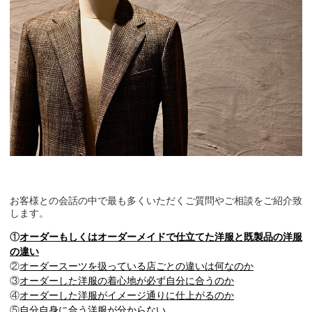
お客様との会話の中で最も多くいただくご質問やご相談をご紹介致
します。
①
オーダーもしくはオーダーメイドで仕立てた洋服と既製品の洋服
の違い
②
オーダースーツを扱っている店ごとの違いは何なのか
③
オーダーした洋服の着心地が必ず自分に合うのか
④
オーダーした洋服がイメージ通りに仕上がるのか
⑤
自分自身に合う洋服が分からない