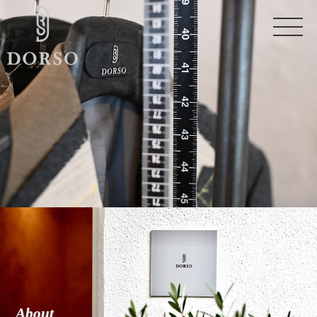
A
b
o
u
t