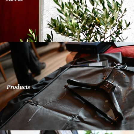
P
r
o
d
u
c
t
s