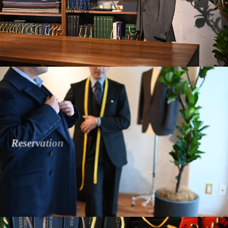
R
e
s
e
r
v
a
t
i
o
n