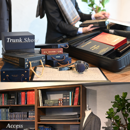
T
r
u
n
k
S
h
o
w
S
o
l
o
l
a
b
e
l
l
e
z
z
a
s
a
l
v
e
r
à
i
l
m
o
n
d
o
.
A
c
c
e
s
s