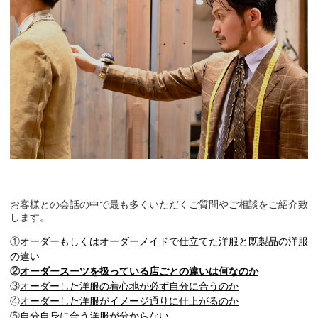
お客様との会話の中で最も多くいただくご質問やご相談をご紹介致
します。
①
オーダーもしくはオーダーメイドで仕立てた洋服と既製品の洋服
の違い
②
オーダースーツを扱っている店ごとの違いは何なのか
③
オーダーした洋服の着心地が必ず自分に合うのか
④
オーダーした洋服がイメージ通りに仕上がるのか
⑤
自分自身に合う洋服が分からない