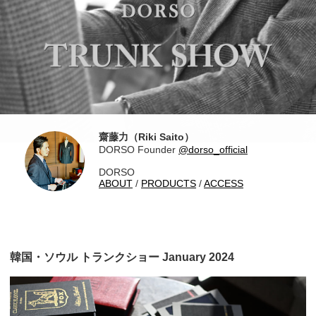
齋藤力（Riki Saito）
DORSO Founder
@dorso_official
DORSO
ABOUT
/
PRODUCTS
/
ACCESS
韓国・ソウル トランクショー January 2024