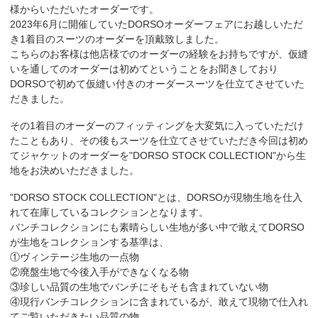
様からいただいたオーダーです。
2023年6月に開催していたDORSOオーダーフェアにお越しいただ
き1着目のスーツのオーダーを頂戴致しました。
こちらのお客様は他店様でのオーダーの経験をお持ちですが、仮縫
いを通してのオーダーは初めてということをお聞きしており
DORSOで初めて仮縫い付きのオーダースーツを仕立てさせていた
だきました。
その1着目のオーダーのフィッティングを大変気に入っていただけ
たこともあり、その後もスーツを仕立てさせていただき今回は初め
てジャケットのオーダーを"DORSO STOCK COLLECTION"から生
地をお決めいただきました。
"DORSO STOCK COLLECTION"とは、DORSOが現物生地を仕入
れて在庫しているコレクションとなります。
バンチコレクションにも素晴らしい生地が多い中で敢えてDORSO
が生地をコレクションする基準は、
①ヴィンテージ生地の一点物
②廃盤生地で今後入手ができなくなる物
③珍しい品質の生地でバンチにそもそも含まれていない物
④現行バンチコレクションに含まれているが、敢えて現物で仕入れ
てご覧いただきたい品質の物