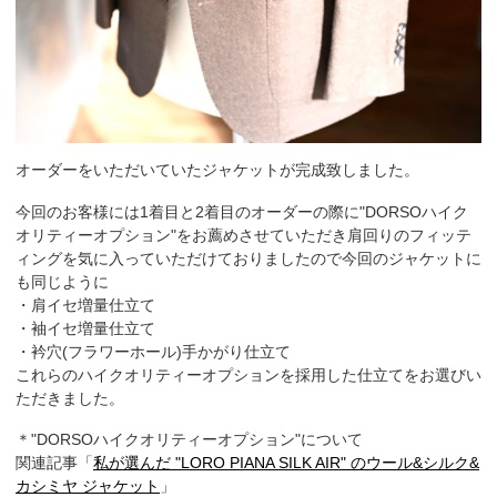
オーダーをいただいていたジャケットが完成致しました。
今回のお客様には1着目と2着目のオーダーの際に"DORSOハイク
オリティーオプション"をお薦めさせていただき肩回りのフィッテ
ィングを気に入っていただけておりましたので今回のジャケットに
も同じように
・肩イセ増量仕立て
・袖イセ増量仕立て
・衿穴(フラワーホール)手かがり仕立て
これらのハイクオリティーオプションを採用した仕立てをお選びい
ただきました。
＊"DORSOハイクオリティーオプション"について
関連記事「
私が選んだ "LORO PIANA SILK AIR" のウール&シルク&
カシミヤ ジャケット
」