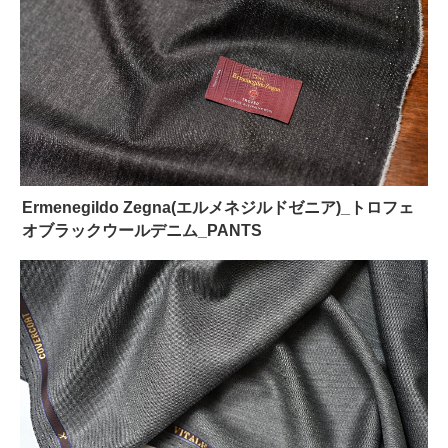
Ermenegildo Zegna(エルメネジルドゼニア)_トロフェ
オブラックウールデニム_PANTS
D
O
R
S
O
S
T
O
C
K
C
O
L
L
E
C
T
I
O
N