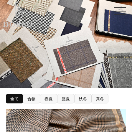
全て
合物
春夏
盛夏
秋冬
真冬