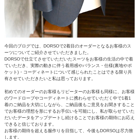
今回のブログでは、DORSOで2着目のオーダーとなるお客様のス
ーツについてご紹介させていただきました。
DORSOで仕立てさせていただいたスーツをお客様の生活の中で着
ていただき、実際の動きに伴う着用感やバランス・仕様(裏地やポ
ケット)・コーディネートについて感じられたことはできる限り共
有させていただきたいと私は思っております。
初めてのオーダーのお客様もリピーターのお客様も同様に、お客様
のワードローブやコーディネートに携わらせていただく中で1着1
着のご納品を大切にしながら、ご納品後もご意見をお聞きすること
でお客様の理想を形にするお手伝いを可能にし、私が取らせていた
だいたデータをアップデートし続けることでお客様の期待にお応え
できると信じております。
お客様の期待を超える服作りを目指して、今後もDORSOは尽力致
します。