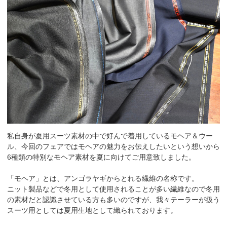
私自身が夏用スーツ素材の中で好んで着用しているモヘア＆ウー
ル、今回のフェアではモヘアの魅力をお伝えしたいという想いから
6種類の特別なモヘア素材を夏に向けてご用意致しました。
「モヘア」とは、アンゴラヤギからとれる繊維の名称です。
ニット製品などで冬用として使用されることが多い繊維なので冬用
の素材だと認識させている方も多いのですが、我々テーラーが扱う
スーツ用としては夏用生地として織られております。