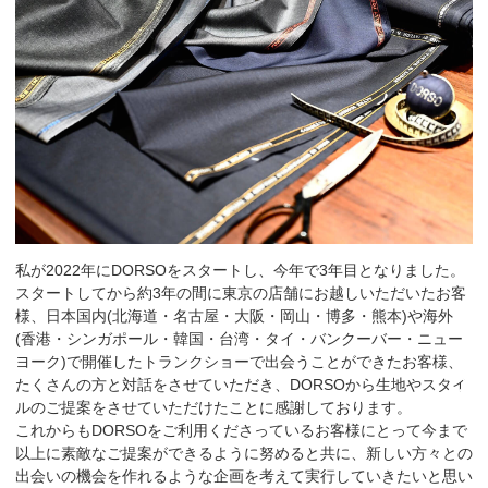
私が2022年にDORSOをスタートし、今年で3年目となりました。
スタートしてから約3年の間に東京の店舗にお越しいただいたお客
様、日本国内(北海道・名古屋・大阪・岡山・博多・熊本)や海外
(香港・シンガポール・韓国・台湾・タイ・バンクーバー・ニュー
ヨーク)で開催したトランクショーで出会うことができたお客様、
たくさんの方と対話をさせていただき、DORSOから生地やスタイ
ルのご提案をさせていただけたことに感謝しております。
これからもDORSOをご利用くださっているお客様にとって今まで
以上に素敵なご提案ができるように努めると共に、新しい方々との
出会いの機会を作れるような企画を考えて実行していきたいと思い