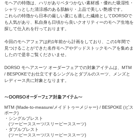
モヘアの特徴は、ハリがありベタつかない素材感・優れた吸湿性・
シャリっとした清涼感のある肌触り・上品で美しい艶感です。
これらの特徴から日本の厳しい夏にも適した繊維としてDORSOで
も人気があり、私自身も日頃から良いクオリティーのモヘア生地を
探して仕入れを行っております。
今回のモヘアフェアは約1年前から計画をしており、この1年間で
見つけることができた名作モヘアやデッドストックモヘアを集めま
したので是非ご覧くださいませ。
DORSO モヘアスーツ オーダーフェアでの対象アイテムは、MTM
/ BESPOKEでお仕立てするシングルとダブルのスーツ、メンズと
レディース共に対象となります。
～DORSOオーダーフェア対象アイテム～
MTM (Made-to-measure/メイドトゥーメジャー) / BESPOKE (ビス
ポーク)
・シングルブレスト
(ツーピーススーツ/スリーピーススーツ)
・ダブルブレスト
(ツーピーススーツ/スリーピーススーツ)