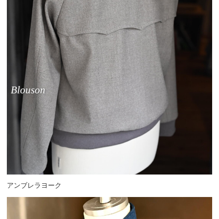
B
l
o
u
s
o
n
アンブレラヨーク