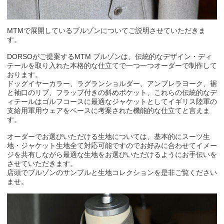
MTMで展開しているブルゾンについてご説明させていただきま
す。
DORSOがご提案するMTM ブルゾンは、伝統的なデザイン・ディ
テールを取り入れた本格的な仕立てで一つ一つオーダーで制作して
おります。
ドッグイヤーカラー、ラグランショルダー、アンブレラヨーク、裾
と袖口のリブ、フラップ付きの斜めポケット、これらの伝統的なデ
ィテールはゴルフコースに最適なジャケットとしてイギリス陸軍の
支給用軍用ウェアをベースに考案された機能的な仕立てと言えま
す。
オーダーでお選びいただける生地については、基本的にスーツ生
地・ジャケット生地全て対応可能ですのでお好みに合わせてイメー
ジを共有しながら最適な生地をお選びいただけるようにお手伝いを
させていただきます。
店頭でブルゾンのサンプルと生地コレクションを是非ご覧ください
ませ。