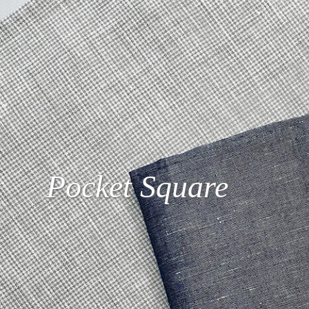
P
o
c
k
e
t
S
q
u
a
r
e