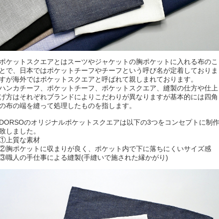
ポケットスクエアとはスーツやジャケットの胸ポケットに入れる布のこ
とで、日本ではポケットチーフやチーフという呼び名が定着しておりま
すが海外ではポケットスクエアと呼ばれて親しまれております。
ハンカチーフ、ポケットチーフ、ポケットスクエア、縫製の仕方や仕上
げ方はそれぞれブランドによりこだわりが異なりますが基本的には四角
の布の端を縫って処理したものを指します。
DORSOのオリジナルポケットスクエアは以下の3つをコンセプトに制
致しました。
①上質な素材
②胸ポケットに収まりが良く、ポケット内で下に落ちにくいサイズ感
③職人の手仕事による縫製(手縫いで施された縁かがり)