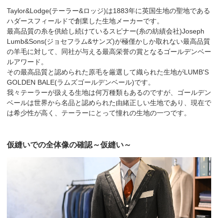
Taylor&Lodge(テーラー&ロッジ)は1883年に英国生地の聖地である
ハダースフィールドで創業した生地メーカーです。
最高品質の糸を供給し続けているスピナー(糸の紡績会社)Joseph
Lumb&Sons(ジョセフラム&サンズ)が極僅かしか取れない最高品質
の羊毛に対して、同社が与える最高栄誉の賞となるゴールデンベー
ルアワード。
その最高品質と認められた原毛を厳選して織られた生地がLUMB'S
GOLDEN BALE(ラムズゴールデンベール)です。
我々テーラーが扱える生地は何万種類もあるのですが、ゴールデン
ベールは世界から名品と認められた由緒正しい生地であり、現在で
は希少性が高く、テーラーにとって憧れの生地の一つです。
仮縫いでの全体像の確認～仮縫い～